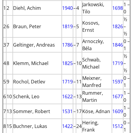
Jarkowski,
1 –
1
2
Diehl, Achim
1940
–
4
1698
Tilo
0
½
Kosovs,
2
6
Braun, Peter
1819
–
5
1826
–
Ernst
½
Arnoczky,
0 –
3
7
Geltinger, Andreas
1786
–
7
1846
Béla
1
½
Schwab,
4
8
Klemm, Michael
1825
–
10
1719
–
Michael
½
Meixner,
0 –
5
9
Rochol, Detlev
1719
–
11
1597
Manfred
1
Rummer,
1 –
6
10
Schenk, Leo
1622
–
13
1677
Martin
0
1 –
7
13
Sommer, Robert
1531
–
17
Köse, Adnan
1609
0
Hering,
0 –
8
15
Buchner, Lukas
1422
–
24
1512
Frank
1