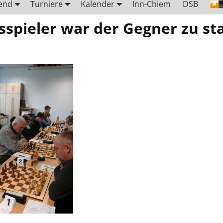
end
Turniere
Kalender
Inn-Chiem
DSB
spieler war der Gegner zu st