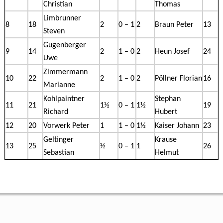
Christian
Thomas
Limbrunner
8
18
2
0 – 1
2
Braun Peter
13
Steven
Gugenberger
9
14
2
1 – 0
2
Heun Josef
24
Uwe
Zimmermann
10
22
2
1 – 0
2
Pöllner Florian
16
Marianne
Kohlpaintner
Stephan
11
21
1½
0 – 1
1½
19
Richard
Hubert
12
20
Vorwerk Peter
1
1 – 0
1½
Kaiser Johann
23
Geltinger
Krause
13
25
½
0 – 1
1
26
Sebastian
Helmut