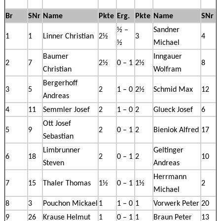
Br
SNr
Name
Pkte
Erg.
Pkte
Name
SNr
½ –
Sandner
1
1
Linner Christian
2½
3
4
½
Michael
Baumer
Inngauer
2
7
2½
0 – 1
2½
8
Christian
Wolfram
Bergerhoff
3
5
2
1 – 0
2½
Schmid Max
12
Andreas
4
11
Semmler Josef
2
1 – 0
2
Glueck Josef
6
Ott Josef
5
9
2
0 – 1
2
Bieniok Alfred
17
Sebastian
Limbrunner
Geltinger
6
18
2
0 – 1
2
10
Steven
Andreas
Herrmann
7
15
Thaler Thomas
1½
0 – 1
1½
2
Michael
8
3
Pouchon Mickael
1
1 – 0
1
Vorwerk Peter
20
9
26
Krause Helmut
1
0 – 1
1
Braun Peter
13