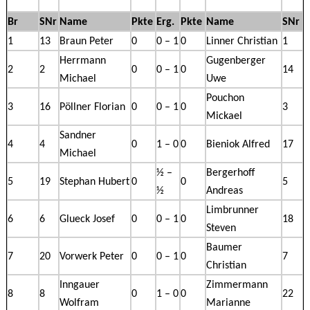
Br
SNr
Name
Pkte
Erg.
Pkte
Name
SNr
1
13
Braun Peter
0
0 – 1
0
Linner Christian
1
Herrmann
Gugenberger
2
2
0
0 – 1
0
14
Michael
Uwe
Pouchon
3
16
Pöllner Florian
0
0 – 1
0
3
Mickael
Sandner
4
4
0
1 – 0
0
Bieniok Alfred
17
Michael
½ –
Bergerhoff
5
19
Stephan Hubert
0
0
5
½
Andreas
Limbrunner
6
6
Glueck Josef
0
0 – 1
0
18
Steven
Baumer
7
20
Vorwerk Peter
0
0 – 1
0
7
Christian
Inngauer
Zimmermann
8
8
0
1 – 0
0
22
Wolfram
Marianne