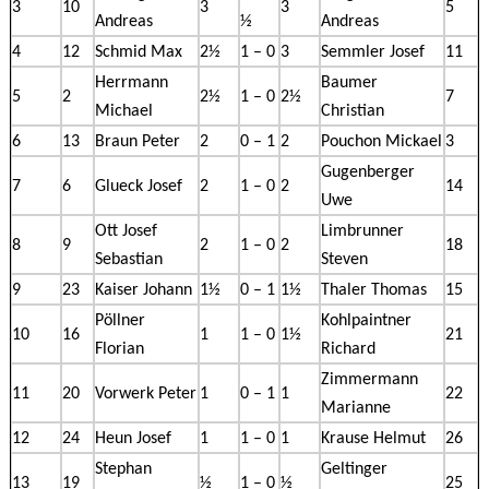
3
10
3
3
5
Andreas
½
Andreas
4
12
Schmid Max
2½
1 – 0
3
Semmler Josef
11
Herrmann
Baumer
5
2
2½
1 – 0
2½
7
Michael
Christian
6
13
Braun Peter
2
0 – 1
2
Pouchon Mickael
3
Gugenberger
7
6
Glueck Josef
2
1 – 0
2
14
Uwe
Ott Josef
Limbrunner
8
9
2
1 – 0
2
18
Sebastian
Steven
9
23
Kaiser Johann
1½
0 – 1
1½
Thaler Thomas
15
Pöllner
Kohlpaintner
10
16
1
1 – 0
1½
21
Florian
Richard
Zimmermann
11
20
Vorwerk Peter
1
0 – 1
1
22
Marianne
12
24
Heun Josef
1
1 – 0
1
Krause Helmut
26
Stephan
Geltinger
13
19
½
1 – 0
½
25