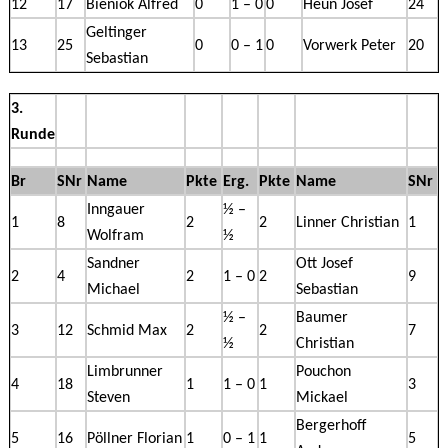
12
17
Bieniok Alfred
0
1 – 0
0
Heun Josef
24
Geltinger
13
25
0
0 – 1
0
Vorwerk Peter
20
Sebastian
3.
Runde
Br
SNr
Name
Pkte
Erg.
Pkte
Name
SNr
Inngauer
½ –
1
8
2
2
Linner Christian
1
Wolfram
½
Sandner
Ott Josef
2
4
2
1 – 0
2
9
Michael
Sebastian
½ –
Baumer
3
12
Schmid Max
2
2
7
½
Christian
Limbrunner
Pouchon
4
18
1
1 – 0
1
3
Steven
Mickael
Bergerhoff
5
16
Pöllner Florian
1
0 – 1
1
5