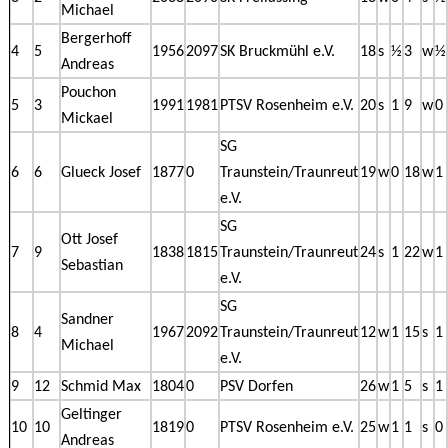
Michael
Bergerhoff
4
5
1956
2097
SK Bruckmühl e.V.
18
s
½
3
w
½
Andreas
Pouchon
5
3
1991
1981
PTSV Rosenheim e.V.
20
s
1
9
w
0
Mickael
SG
6
6
Glueck Josef
1877
0
Traunstein/Traunreut
19
w
0
18
w
1
e.V.
SG
Ott Josef
7
9
1838
1815
Traunstein/Traunreut
24
s
1
22
w
1
Sebastian
e.V.
SG
Sandner
8
4
1967
2092
Traunstein/Traunreut
12
w
1
15
s
1
Michael
e.V.
9
12
Schmid Max
1804
0
PSV Dorfen
26
w
1
5
s
1
Geltinger
10
10
1819
0
PTSV Rosenheim e.V.
25
w
1
1
s
0
Andreas