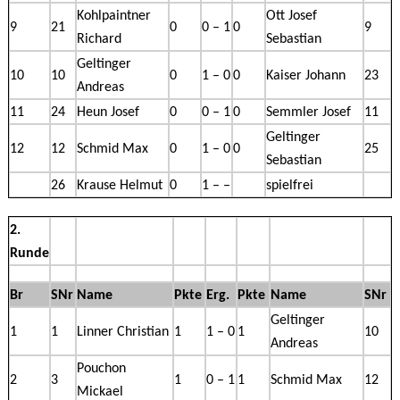
Kohlpaintner
Ott Josef
9
21
0
0 – 1
0
9
Richard
Sebastian
Geltinger
10
10
0
1 – 0
0
Kaiser Johann
23
Andreas
11
24
Heun Josef
0
0 – 1
0
Semmler Josef
11
Geltinger
12
12
Schmid Max
0
1 – 0
0
25
Sebastian
26
Krause Helmut
0
1 – –
spielfrei
2.
Runde
Br
SNr
Name
Pkte
Erg.
Pkte
Name
SNr
Geltinger
1
1
Linner Christian
1
1 – 0
1
10
Andreas
Pouchon
2
3
1
0 – 1
1
Schmid Max
12
Mickael