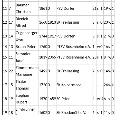
Baumer
11
7
1861
0
PSV Dorfen
21
s
1
19
w
1
Christian
Bieniok
12
17
1660
1813
SK Freilassing
8
s
0
23
w
1
Alfred
Gugenberger
13
14
1744
1917
PSV Dorfen
3
s
1
2
w
0
Uwe
14
13
Braun Peter
1760
0
PTSV Rosenheim e.V.
1
w
0
16
s
1
Semmler
15
11
1819
2065
PTSV Rosenheim e.V.
23
s
1
8
w
0
Josef
Zimmermann
16
22
1492
0
SK Freilassing
2
s
0
14
w
0
Marianne
Thaler
17
15
1720
0
SK Kolbermoor
–
–
–
24
w
½
Thomas
Stephan
18
19
1570
1659
SC Prien
4
w
½
6
s
0
Hubert
Limbrunner
19
18
1602
0
SK Bruckmühl e.V.
6
s
1
11
s
0