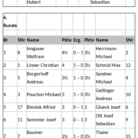
Hubert
Sebastian
6.
Runde
Br
SNr
Name
Pkte
Erg.
Pkte
Name
SNr
Inngauer
Herrmann
1
8
4½
0 – 1
3½
2
Wolfram
Michael
2
1
Linner Christian
4
1 – 0
3½
Schmid Max
12
Bergerhoff
Sandner
3
5
3½
1 – 0
3½
4
Andreas
Michael
Geltinger
4
3
Pouchon Mickael
3
1 – 0
3½
10
Andreas
5
17
Bieniok Alfred
3
0 – 1
3
Glueck Josef
6
Ott Josef
6
11
Semmler Josef
3
0 – 1
3
9
Sebastian
Baumer
Thaler
7
7
2½
1 – 0
2½
15