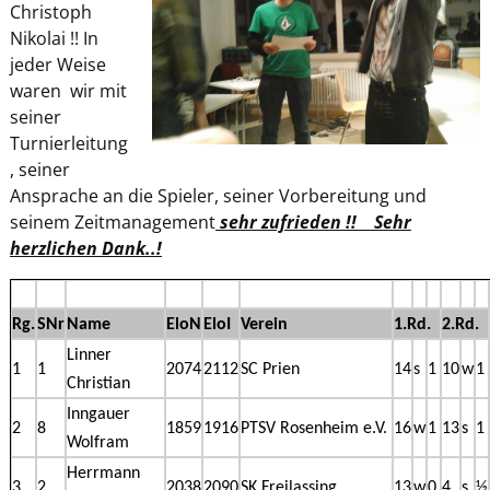
Christoph
Nikolai !! In
jeder Weise
waren wir mit
seiner
Turnierleitung
, seiner
Ansprache an die Spieler, seiner Vorbereitung und
seinem Zeitmanagement
sehr zufrieden !! Sehr
herzlichen Dank..!
Rg.
SNr
Name
EloN
EloI
Verein
1.Rd.
2.Rd.
Linner
1
1
2074
2112
SC Prien
14
s
1
10
w
1
Christian
Inngauer
2
8
1859
1916
PTSV Rosenheim e.V.
16
w
1
13
s
1
Wolfram
Herrmann
3
2
2038
2090
SK Freilassing
13
w
0
4
s
½