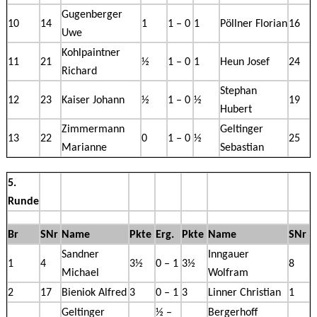
Gugenberger
10
14
1
1 – 0
1
Pöllner Florian
16
Uwe
Kohlpaintner
11
21
½
1 – 0
1
Heun Josef
24
Richard
Stephan
12
23
Kaiser Johann
½
1 – 0
½
19
Hubert
Zimmermann
Geltinger
13
22
0
1 – 0
½
25
Marianne
Sebastian
5.
Runde
Br
SNr
Name
Pkte
Erg.
Pkte
Name
SNr
Sandner
Inngauer
1
4
3½
0 – 1
3½
8
Michael
Wolfram
2
17
Bieniok Alfred
3
0 – 1
3
Linner Christian
1
Geltinger
½ –
Bergerhoff