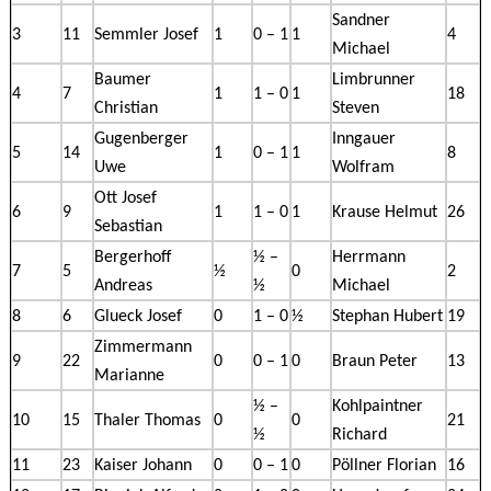
Sandner
3
11
Semmler Josef
1
0 – 1
1
4
Michael
Baumer
Limbrunner
4
7
1
1 – 0
1
18
Christian
Steven
Gugenberger
Inngauer
5
14
1
0 – 1
1
8
Uwe
Wolfram
Ott Josef
6
9
1
1 – 0
1
Krause Helmut
26
Sebastian
Bergerhoff
½ –
Herrmann
7
5
½
0
2
Andreas
½
Michael
8
6
Glueck Josef
0
1 – 0
½
Stephan Hubert
19
Zimmermann
9
22
0
0 – 1
0
Braun Peter
13
Marianne
½ –
Kohlpaintner
10
15
Thaler Thomas
0
0
21
½
Richard
11
23
Kaiser Johann
0
0 – 1
0
Pöllner Florian
16