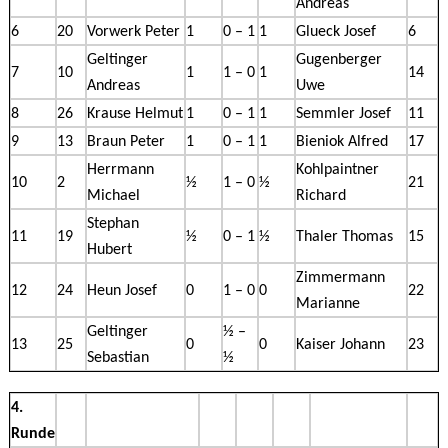
Andreas
6
20
Vorwerk Peter
1
0 – 1
1
Glueck Josef
6
Geltinger
Gugenberger
7
10
1
1 – 0
1
14
Andreas
Uwe
8
26
Krause Helmut
1
0 – 1
1
Semmler Josef
11
9
13
Braun Peter
1
0 – 1
1
Bieniok Alfred
17
Herrmann
Kohlpaintner
10
2
½
1 – 0
½
21
Michael
Richard
Stephan
11
19
½
0 – 1
½
Thaler Thomas
15
Hubert
Zimmermann
12
24
Heun Josef
0
1 – 0
0
22
Marianne
Geltinger
½ –
13
25
0
0
Kaiser Johann
23
Sebastian
½
4.
Runde