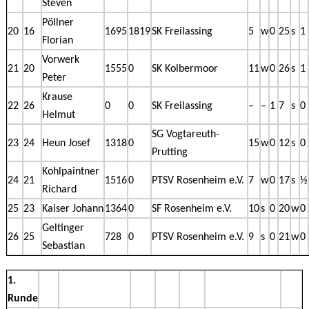
Steven
Pöllner
20
16
1695
1819
SK Freilassing
5
w
0
25
s
1
Florian
Vorwerk
21
20
1555
0
SK Kolbermoor
11
w
0
26
s
1
Peter
Krause
22
26
0
0
SK Freilassing
–
–
1
7
s
0
Helmut
SG Vogtareuth-
23
24
Heun Josef
1318
0
15
w
0
12
s
0
Prutting
Kohlpaintner
24
21
1516
0
PTSV Rosenheim e.V.
7
w
0
17
s
½
Richard
25
23
Kaiser Johann
1364
0
SF Rosenheim e.V.
10
s
0
20
w
0
Geltinger
26
25
728
0
PTSV Rosenheim e.V.
9
s
0
21
w
0
Sebastian
1.
Runde