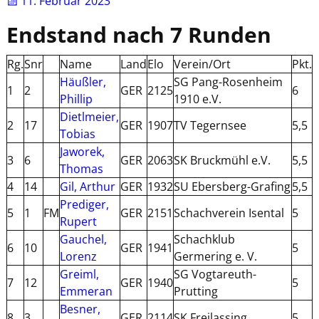
11. Februar 2023
Endstand nach 7 Runden
Rg.
Snr
Name
Land
Elo
Verein/Ort
Pkt.
Häußler,
SG Pang-Rosenheim
1
2
GER
2125
6
2
Phillip
1910 e.V.
Dietlmeier,
2
17
GER
1907
TV Tegernsee
5,5
3
Tobias
Jaworek,
3
6
GER
2063
SK Bruckmühl e.V.
5,5
2
Thomas
4
14
Gil, Arthur
GER
1932
SU Ebersberg-Grafing
5,5
2
Prediger,
5
1
FM
GER
2151
Schachverein Isental
5
2
Rupert
Gauchel,
Schachklub
6
10
GER
1941
5
2
Lorenz
Germering e. V.
Greiml,
SG Vogtareuth-
7
12
GER
1940
5
2
Emmeran
Prutting
Besner,
8
3
GER
2114
SK Freilassing
5
2