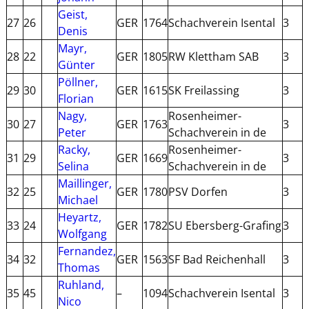
Geist,
27
26
GER
1764
Schachverein Isental
3
2
Denis
Mayr,
28
22
GER
1805
RW Klettham SAB
3
2
Günter
Pöllner,
29
30
GER
1615
SK Freilassing
3
2
Florian
Nagy,
Rosenheimer-
30
27
GER
1763
3
2
Peter
Schachverein in de
Racky,
Rosenheimer-
31
29
GER
1669
3
2
Selina
Schachverein in de
Maillinger,
32
25
GER
1780
PSV Dorfen
3
2
Michael
Heyartz,
33
24
GER
1782
SU Ebersberg-Grafing
3
2
Wolfgang
Fernandez,
34
32
GER
1563
SF Bad Reichenhall
3
1
Thomas
Ruhland,
35
45
–
1094
Schachverein Isental
3
1
Nico