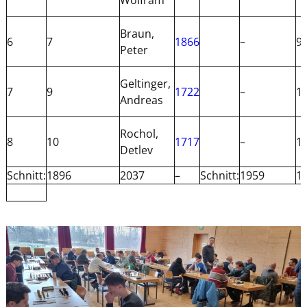
Braun,
6
7
1866
–
9
Peter
Geltinger,
7
9
1722
–
1
Andreas
Rochol,
8
10
1717
–
1
Detlev
Schnitt:
1896
2037
–
Schnitt:
1959
1