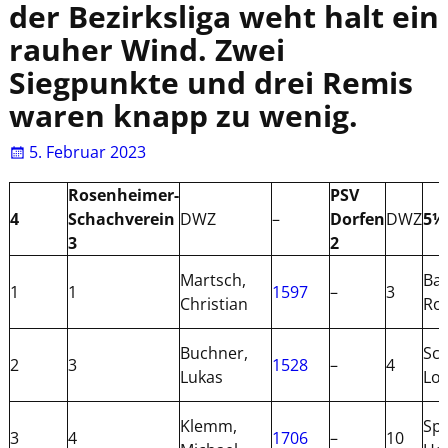
der Bezirksliga weht halt ein
rauher Wind. Zwei
Siegpunkte und drei Remis
waren knapp zu wenig.
5. Februar 2023
Rosenheimer-
PSV
4
Schachverein
DWZ
–
Dorfen
DWZ
5½
3
2
Martsch,
Bau
1
1
1597
–
3
Christian
Ro
Buchner,
Sch
2
3
1528
–
4
Lukas
Lo
Klemm,
Spr
3
4
1706
–
10