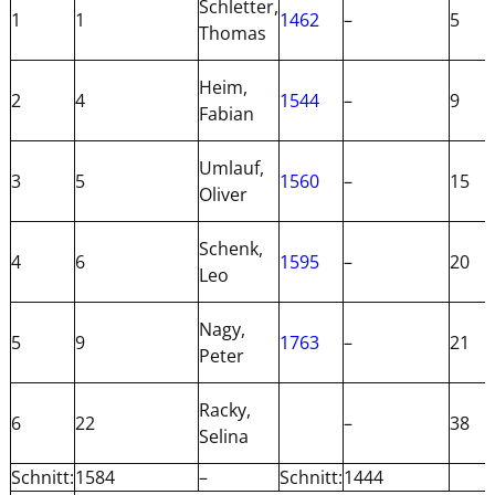
Schletter,
1
1
1462
–
5
Thomas
Heim,
2
4
1544
–
9
Fabian
Umlauf,
3
5
1560
–
15
Oliver
Schenk,
4
6
1595
–
20
Leo
Nagy,
5
9
1763
–
21
Peter
Racky,
6
22
–
38
Selina
Schnitt:
1584
–
Schnitt:
1444